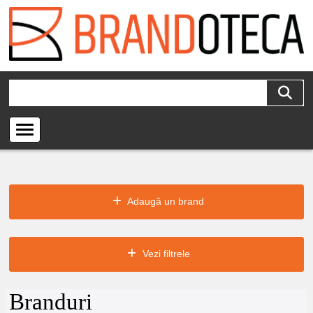
Adaugă un brand
Vezi filtrele
Branduri