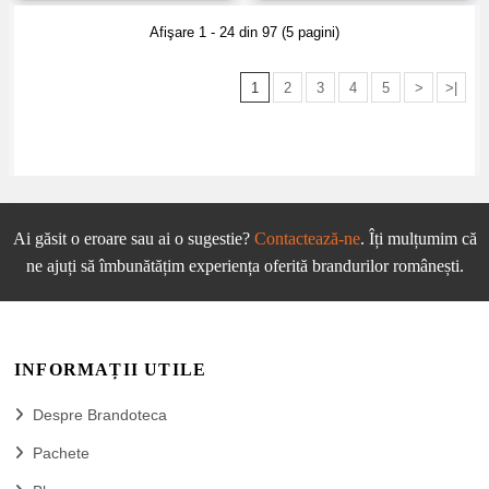
Afişare 1 - 24 din 97 (5 pagini)
1
2
3
4
5
>
>|
Ai găsit o eroare sau ai o sugestie?
Contactează-ne
. Îți mulțumim că
ne ajuți să îmbunătățim experiența oferită brandurilor românești.
INFORMAȚII UTILE
Despre Brandoteca
Pachete